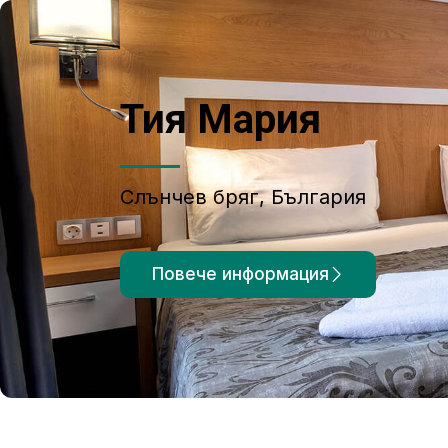
Тия Мария
Слънчев бряг, България
Повече информация